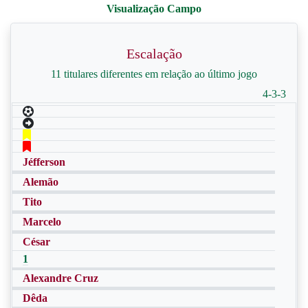
Escalação
11 titulares diferentes em relação ao último jogo
4-3-3
Jéfferson
Alemão
Tito
Marcelo
César
1
Alexandre Cruz
Dêda