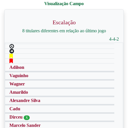
Escalação
8 titulares diferentes em relação ao último jogo
4-4-2
Adilson
Vaguinho
Wagner
Amarildo
Alexandre Silva
Cadu
Dirceu
X
Marcelo Sander