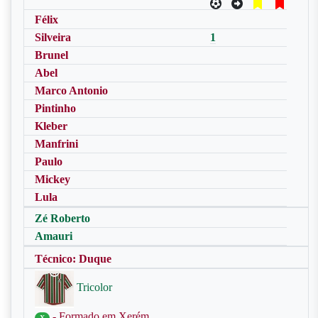
Félix
Silveira
1
Brunel
Abel
Marco Antonio
Pintinho
Kleber
Manfrini
Paulo
Mickey
Lula
Zé Roberto
Amauri
Técnico: Duque
Tricolor
- Formado em Xerém
X