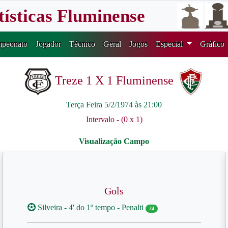
tísticas Fluminense
peonato
Jogador
Técnico
Geral
Jogos
Especial
Gráfico
Treze 1 X 1 Fluminense
Terça Feira 5/2/1974 às 21:00
Intervalo - (0 x 1)
Gols
Silveira - 4' do 1º tempo - Penalti
24