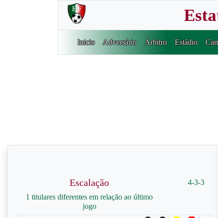
Esta
Inicio
Adversário
Árbitro
Estádio
Cam
Escalação
4-3-3
1 titulares diferentes em relação ao último
jogo