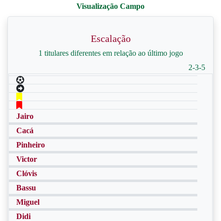
Escalação
1 titulares diferentes em relação ao último jogo
2-3-5
Jairo
Cacá
Pinheiro
Victor
Clóvis
Bassu
Miguel
Didi