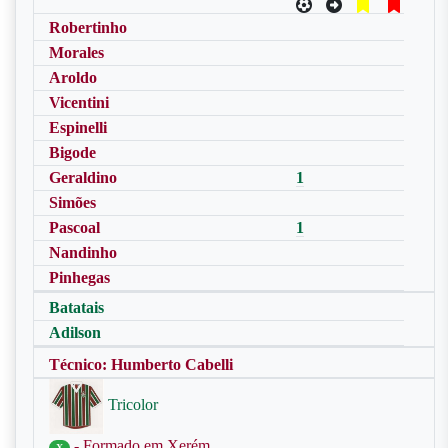
Robertinho
Morales
Aroldo
Vicentini
Espinelli
Bigode
Geraldino
1
Simões
Pascoal
1
Nandinho
Pinhegas
Batatais
Adilson
Técnico: Humberto Cabelli
Tricolor
- Formado em Xerém
X