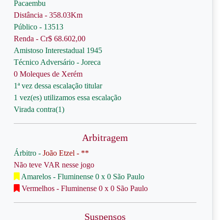
Pacaembu
Distância - 358.03Km
Público - 13513
Renda - Cr$ 68.602,00
Amistoso Interestadual 1945
Técnico Adversário - Joreca
0 Moleques de Xerém
1ª vez dessa escalação titular
1 vez(es) utilizamos essa escalação
Virada contra(1)
Arbitragem
Árbitro -
João Etzel - **
Não teve VAR nesse jogo
Amarelos - Fluminense 0 x 0 São Paulo
Vermelhos - Fluminense 0 x 0 São Paulo
Suspensos