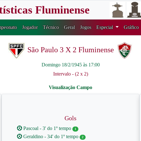
tísticas Fluminense
peonato
Jogador
Técnico
Geral
Jogos
Especial
Gráfico
São Paulo 3 X 2 Fluminense
Domingo 18/2/1945 às 17:00
Intervalo - (2 x 2)
Gols
Pascoal - 3' do 1º tempo
1
Geraldino - 34' do 1º tempo
2