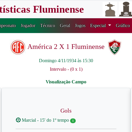
tísticas Fluminense
peonato
Jogador
Técnico
Geral
Jogos
Especial
Gráfico
América 2 X 1 Fluminense
Domingo 4/11/1934 às 15:30
Intervalo - (0 x 1)
Gols
Marcial - 15' do 1º tempo
1