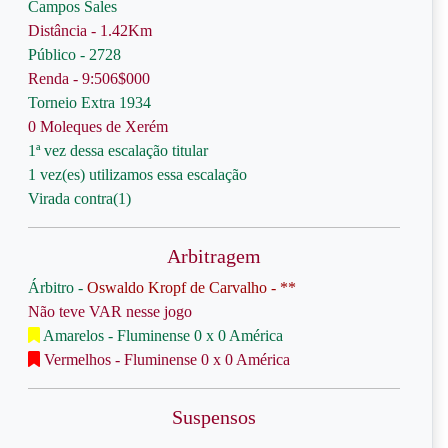
Campos Sales
Distância - 1.42Km
Público - 2728
Renda - 9:506$000
Torneio Extra 1934
0 Moleques de Xerém
1ª vez dessa escalação titular
1 vez(es) utilizamos essa escalação
Virada contra(1)
Arbitragem
Árbitro -
Oswaldo Kropf de Carvalho - **
Não teve VAR nesse jogo
Amarelos - Fluminense 0 x 0 América
Vermelhos - Fluminense 0 x 0 América
Suspensos