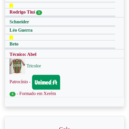
Rodrigo Tiuí
X
Schneider
Léo Guerra
Beto
Técnico: Abel
Tricolor
Patrocínio -
- Formado em Xerém
X