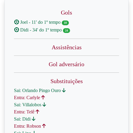
Gols
Joel - 11' do 1º tempo
10
Didi - 34' do 1º tempo
24
Assistências
Gol adversário
Substituições
Sai: Orlando Pingo Ouro
Entra: Carlyle
Sai: Villalobos
Entra: Telê
Sai: Didi
Entra: Robson