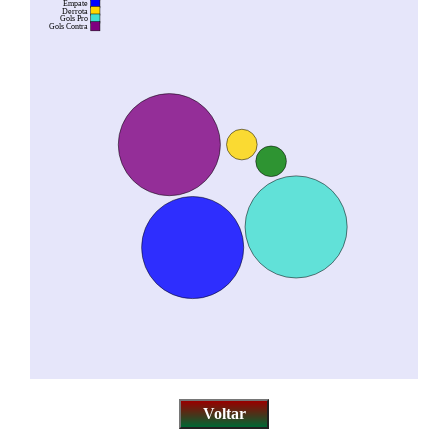
Empate
Derrota
Gols Pro
Gols Contra