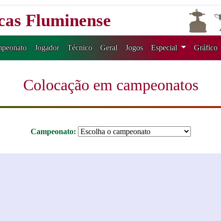
icas Fluminense
peonato
Jogador
Técnico
Geral
Jogos
Especial
Gráfico
Colocação em campeonatos
Campeonato: