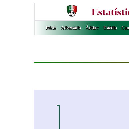
Estatíst
Inicio
Adversário
Árbitro
Estádio
Cam