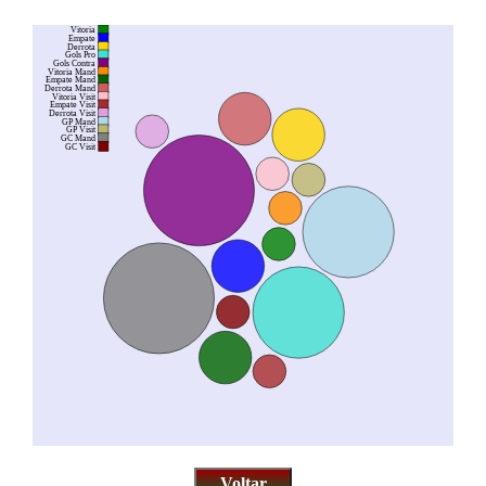
Vitoria
Empate
Derrota
Gols Pro
Gols Contra
Vitoria Mand
Empate Mand
Derrota Mand
Vitoria Visit
Empate Visit
Derrota Visit
GP Mand
GP Visit
GC Mand
GC Visit