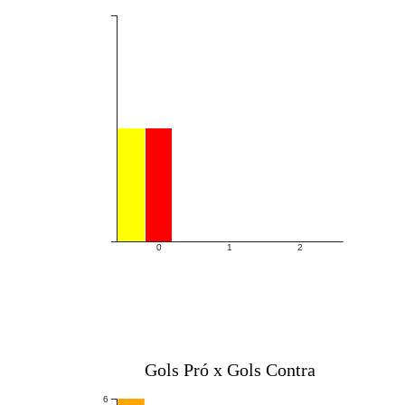
0
1
2
Gols Pró x Gols Contra
6