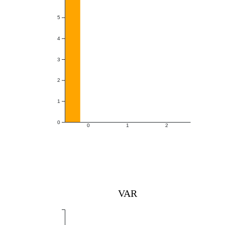
5
4
3
2
1
0
0
1
2
VAR