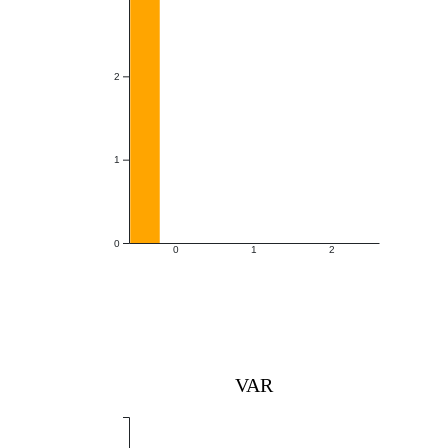
2
1
0
0
1
2
VAR