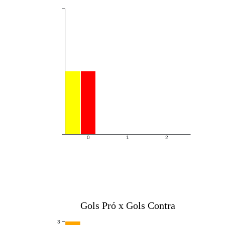
0
1
2
Gols Pró x Gols Contra
3