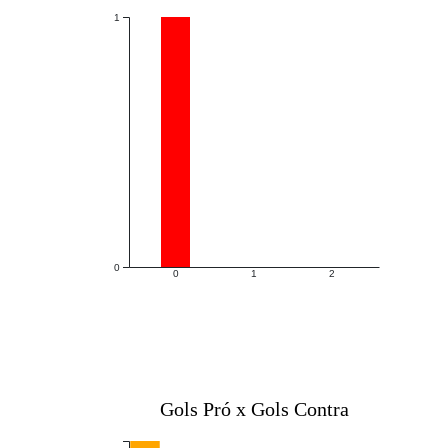
1
0
0
1
2
Gols Pró x Gols Contra