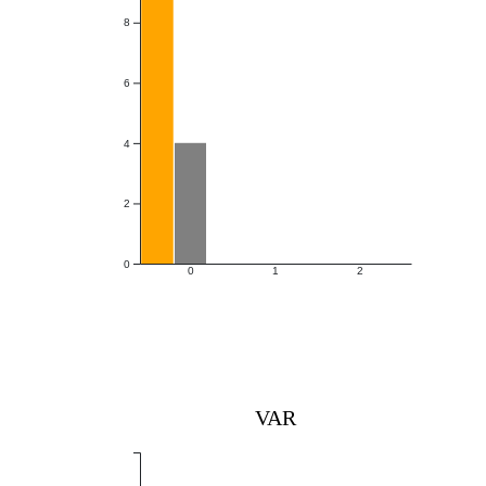
8
6
4
2
0
0
1
2
VAR