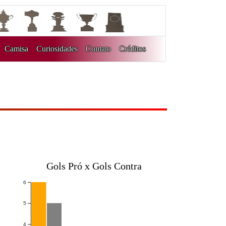
Camisa
Curiosidades
Contato
Créditos
Gols Pró x Gols Contra
6
5
4