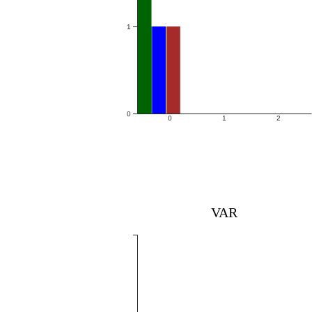
1
0
0
1
2
VAR