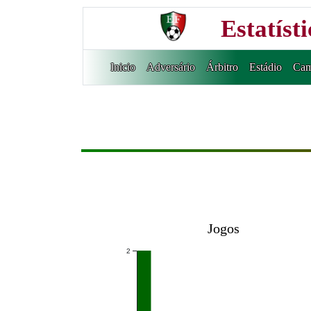
Estatíst
Inicio
Adversário
Árbitro
Estádio
Cam
Jogos
2