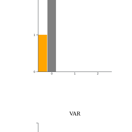
1
0
0
1
2
VAR