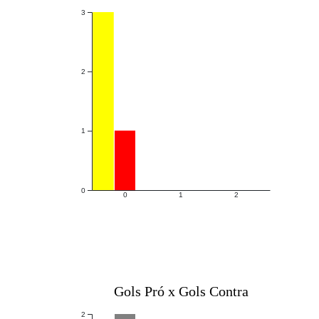
3
2
1
0
0
1
2
Gols Pró x Gols Contra
2