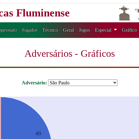
icas Fluminense
peonato
Jogador
Técnico
Geral
Jogos
Especial
Gráfico
Adversários - Gráficos
Adversário:
49