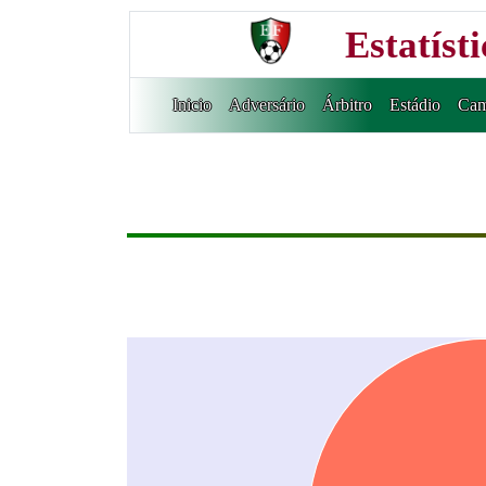
Estatíst
Inicio
Adversário
Árbitro
Estádio
Cam