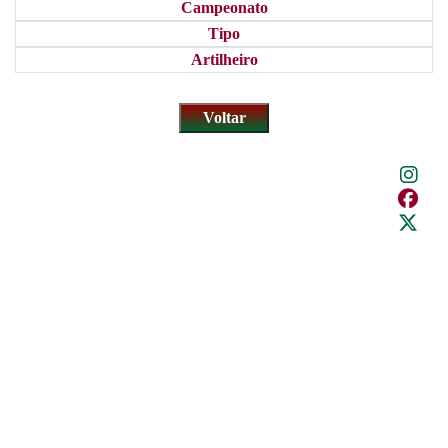
Campeonato
Tipo
Artilheiro