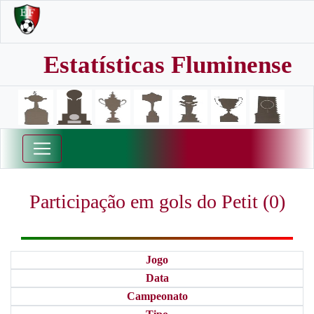
Estatísticas Fluminense
Participação em gols do Petit (0)
Jogo
Data
Campeonato