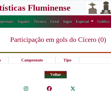
tísticas Fluminense
peonato
Jogador
Técnico
Geral
Jogos
Especial
Gráfico
Participação em gols do Cícero (0)
a
Campeonato
Tipo