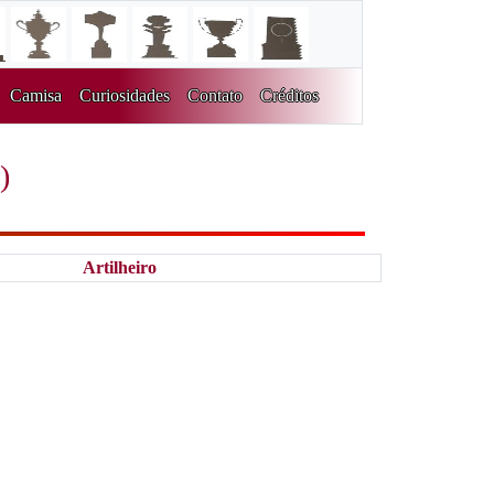
Camisa
Curiosidades
Contato
Créditos
)
Artilheiro