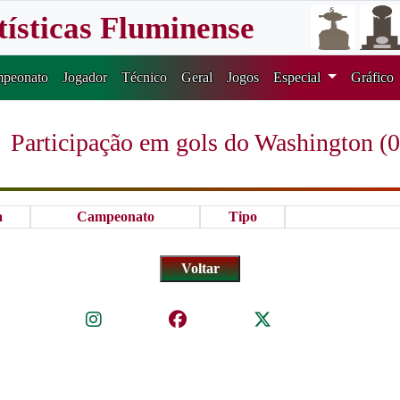
tísticas Fluminense
peonato
Jogador
Técnico
Geral
Jogos
Especial
Gráfico
Participação em gols do Washington (0
a
Campeonato
Tipo