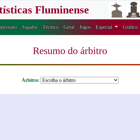
tísticas Fluminense
peonato
Jogador
Técnico
Geral
Jogos
Especial
Gráfico
Resumo do árbitro
Árbitro: