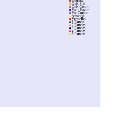
Derrota
Gols Pró
Gols Contra
Var a Favor
Var Contra
Amarelo
Vermelho
1 Estrela
2 Estrelas
3 Estrelas
4 Estrelas
5 Estrelas