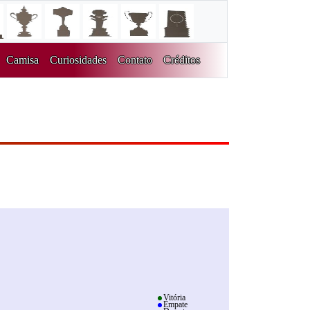
Camisa
Curiosidades
Contato
Créditos
Vitória
Empate