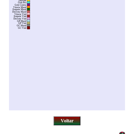
Derrota
Gols Pro
Gols Contra
Vitoria Mand
Empate Mand
Derrota Mand
Vitoria Visit
Empate Visit
Derrota Visit
GP Mand
GP Visit
GC Mand
GC Visit