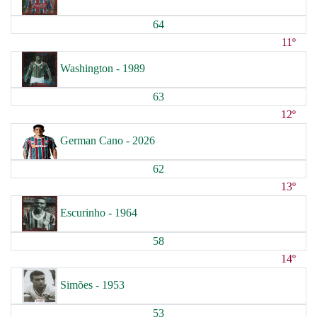
64
11º
Washington - 1989
63
12º
German Cano - 2026
62
13º
Escurinho - 1964
58
14º
Simões - 1953
53