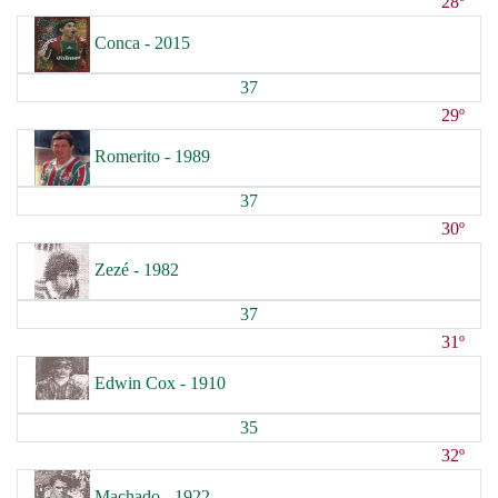
28º
Conca - 2015
37
29º
Romerito - 1989
37
30º
Zezé - 1982
37
31º
Edwin Cox - 1910
35
32º
Machado - 1922