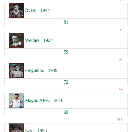
Russo - 1944
81
7º
Welfare - 1924
79
8º
Preguinho - 1939
72
9º
Magno Alves - 2016
69
10º
Ézio - 1995