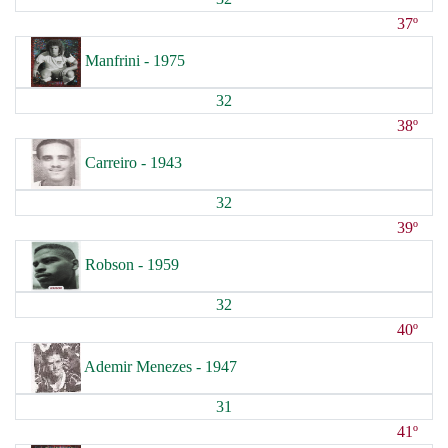
37º
Manfrini - 1975
32
38º
Carreiro - 1943
32
39º
Robson - 1959
32
40º
Ademir Menezes - 1947
31
41º