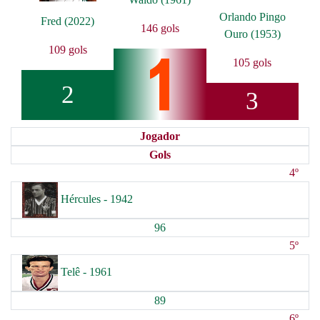
Orlando Pingo
Fred (2022)
146 gols
Ouro (1953)
109 gols
105 gols
2
3
Jogador
Gols
4º
Hércules - 1942
96
5º
Telê - 1961
89
6º