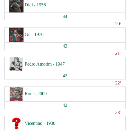
Didi - 1956
44
20º
Gil - 1976
43
21º
Pedro Amorim - 1947
42
22º
Roni - 2009
42
23º
Vicentino - 1938