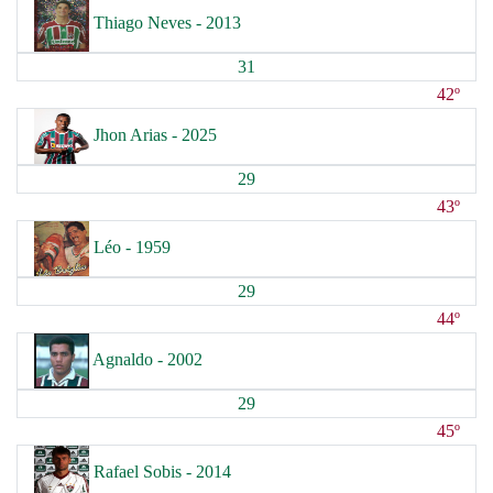
Thiago Neves - 2013
31
42º
Jhon Arias - 2025
29
43º
Léo - 1959
29
44º
Agnaldo - 2002
29
45º
Rafael Sobis - 2014