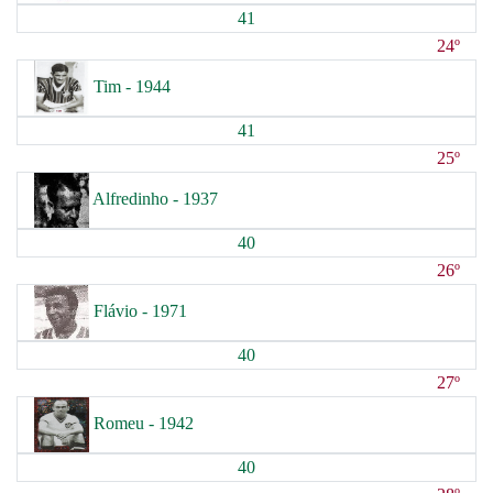
41
24º
Tim - 1944
41
25º
Alfredinho - 1937
40
26º
Flávio - 1971
40
27º
Romeu - 1942
40