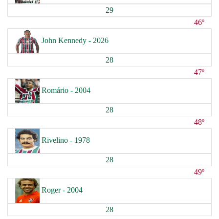
29
46º
John Kennedy - 2026
28
47º
Romário - 2004
28
48º
Rivelino - 1978
28
49º
Roger - 2004
28