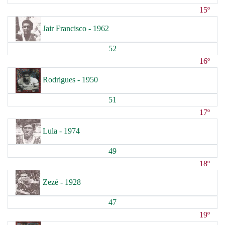
15º
Jair Francisco - 1962
52
16º
Rodrigues - 1950
51
17º
Lula - 1974
49
18º
Zezé - 1928
47
19º