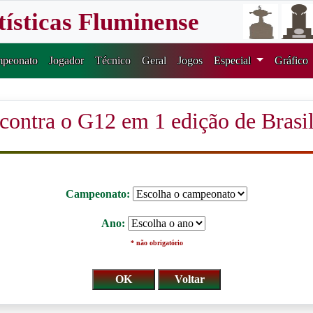
tísticas Fluminense
peonato
Jogador
Técnico
Geral
Jogos
Especial
Gráfico
 contra o G12 em 1 edição de Brasil
Campeonato:
Ano:
* não obrigatório