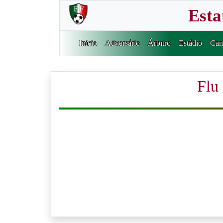
Esta
Inicio
Adversário
Árbitro
Estádio
Cam
Flu