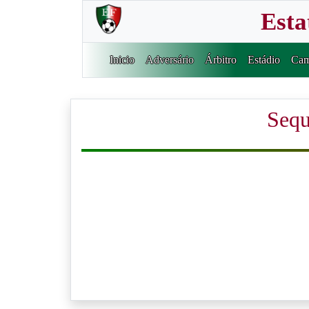
Esta
Inicio
Adversário
Árbitro
Estádio
Cam
Sequ