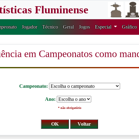
tísticas Fluminense
peonato
Jogador
Técnico
Geral
Jogos
Especial
Gráfico
ência em Campeonatos como man
Campeonato:
Ano:
* não obrigatório