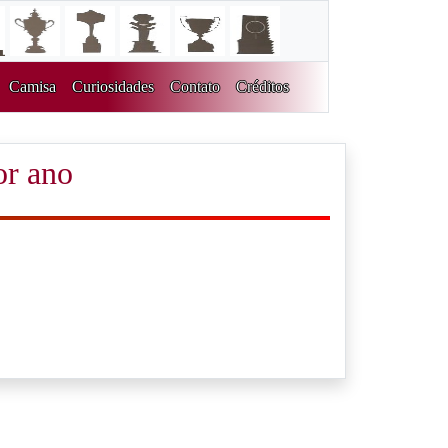
Camisa
Curiosidades
Contato
Créditos
or ano