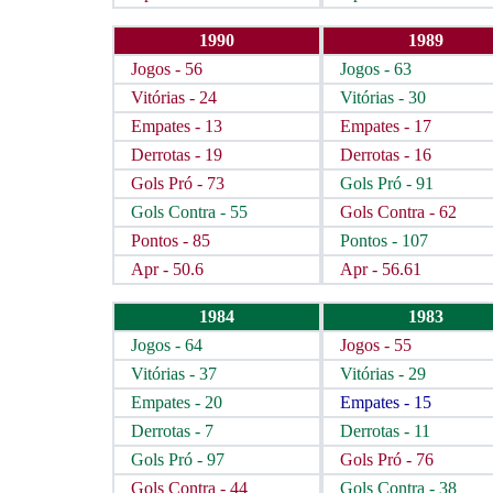
1990
1989
Jogos - 56
Jogos - 63
Vitórias - 24
Vitórias - 30
Empates - 13
Empates - 17
Derrotas - 19
Derrotas - 16
Gols Pró - 73
Gols Pró - 91
Gols Contra - 55
Gols Contra - 62
Pontos - 85
Pontos - 107
Apr - 50.6
Apr - 56.61
1984
1983
Jogos - 64
Jogos - 55
Vitórias - 37
Vitórias - 29
Empates - 20
Empates - 15
Derrotas - 7
Derrotas - 11
Gols Pró - 97
Gols Pró - 76
Gols Contra - 44
Gols Contra - 38