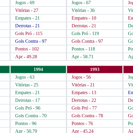
Jogos - 69
Jogos - 67
Jo
Vitórias - 27
Vitórias - 36
Vi
Empates - 21
Empates - 10
Em
Derrotas - 21
Derrotas - 21
De
Gols Pró - 115
Gols Pró - 119
Go
Gols Contra - 97
Gols Contra - 97
Go
Pontos - 102
Pontos - 118
Po
Apr - 49.28
Apr - 58.71
Ap
1994
1993
Jogos - 63
Jogos - 56
Jo
Vitórias - 25
Vitórias - 21
Vi
Empates - 21
Empates - 13
Em
Derrotas - 17
Derrotas - 22
De
Gols Pró - 96
Gols Pró - 77
Go
Gols Contra - 70
Gols Contra - 78
Go
Pontos - 96
Pontos - 76
Po
Apr - 50.79
Apr - 45.24
Ap