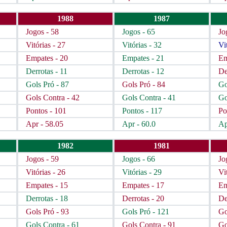
1988
1987
Jogos - 58
Jogos - 65
Jo
Vitórias - 27
Vitórias - 32
Vi
Empates - 20
Empates - 21
Em
Derrotas - 11
Derrotas - 12
De
Gols Pró - 87
Gols Pró - 84
Go
Gols Contra - 42
Gols Contra - 41
Go
Pontos - 101
Pontos - 117
Po
Apr - 58.05
Apr - 60.0
Ap
1982
1981
Jogos - 59
Jogos - 66
Jo
Vitórias - 26
Vitórias - 29
Vi
Empates - 15
Empates - 17
Em
Derrotas - 18
Derrotas - 20
De
Gols Pró - 93
Gols Pró - 121
Go
Gols Contra - 61
Gols Contra - 91
Go