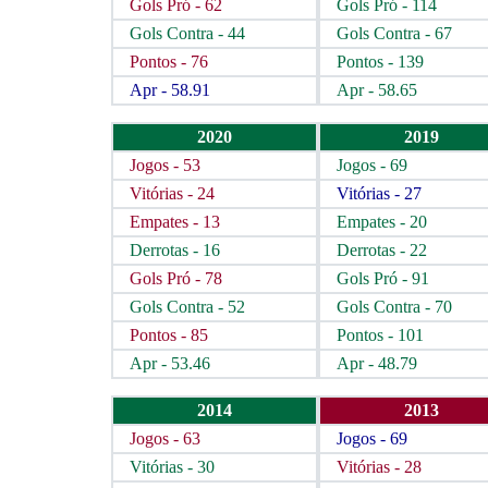
Gols Pró - 62
Gols Pró - 114
Gols Contra - 44
Gols Contra - 67
Pontos - 76
Pontos - 139
Apr - 58.91
Apr - 58.65
2020
2019
Jogos - 53
Jogos - 69
Vitórias - 24
Vitórias - 27
Empates - 13
Empates - 20
Derrotas - 16
Derrotas - 22
Gols Pró - 78
Gols Pró - 91
Gols Contra - 52
Gols Contra - 70
Pontos - 85
Pontos - 101
Apr - 53.46
Apr - 48.79
2014
2013
Jogos - 63
Jogos - 69
Vitórias - 30
Vitórias - 28