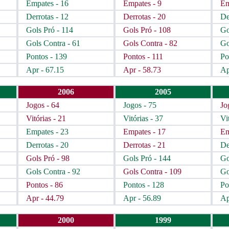
Empates - 16
Empates - 9
Em
Derrotas - 12
Derrotas - 20
De
Gols Pró - 114
Gols Pró - 108
Go
Gols Contra - 61
Gols Contra - 82
Go
Pontos - 139
Pontos - 111
Po
Apr - 67.15
Apr - 58.73
Ap
2006
2005
Jogos - 64
Jogos - 75
Jo
Vitórias - 21
Vitórias - 37
Vi
Empates - 23
Empates - 17
Em
Derrotas - 20
Derrotas - 21
De
Gols Pró - 98
Gols Pró - 144
Go
Gols Contra - 92
Gols Contra - 109
Go
Pontos - 86
Pontos - 128
Po
Apr - 44.79
Apr - 56.89
Ap
2000
1999