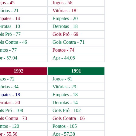
gos - 45
Jogos - 56
tórias - 21
Vitórias - 18
pates - 14
Empates - 20
rrotas - 10
Derrotas - 18
ls Pró - 77
Gols Pró - 69
ls Contra - 46
Gols Contra - 71
ntos - 77
Pontos - 74
r - 57.04
Apr - 44.05
1992
1991
gos - 72
Jogos - 61
tórias - 34
Vitórias - 29
pates - 18
Empates - 18
rrotas - 20
Derrotas - 14
ls Pró - 108
Gols Pró - 102
ls Contra - 73
Gols Contra - 66
ntos - 120
Pontos - 105
r - 55.56
Apr - 57.38