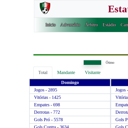
Esta
Inicio
Adversário
Árbitro
Estádio
Cam
Ótimo
Total
Mandante
Visitante
Domingo
Jogos - 2895
Jogos 
Vitórias - 1425
Vitória
Empates - 698
Empate
Derrotas - 772
Derrot
Gols Pró - 5578
Gols P
Gols Contra - 3634
Gols C