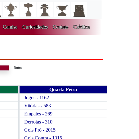
Camisa
Curiosidades
Contato
Créditos
Ruim
Quarta Feira
Jogos - 1162
Vitórias - 583
Empates - 269
Derrotas - 310
Gols Pró - 2015
Gols Contra - 1315