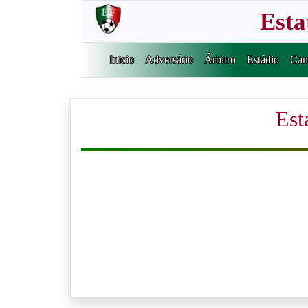
Esta
Inicio
Adversário
Árbitro
Estádio
Cam
Est