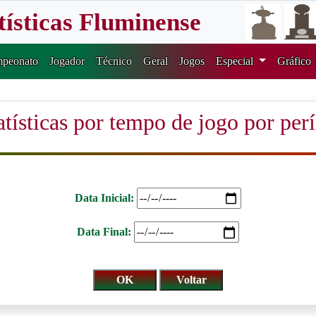
tísticas Fluminense
peonato
Jogador
Técnico
Geral
Jogos
Especial
Gráfico
atísticas por tempo de jogo por per
Data Inicial:
Data Final: