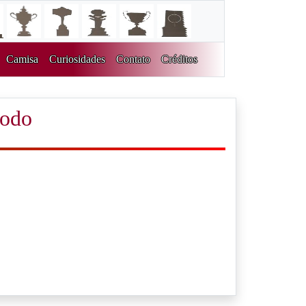
Camisa
Curiosidades
Contato
Créditos
íodo