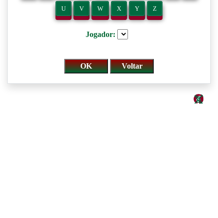
U
V
W
X
Y
Z
Jogador: