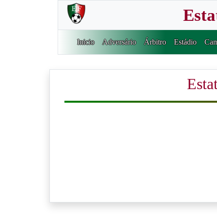
Esta
Inicio
Adversário
Árbitro
Estádio
Cam
Estat