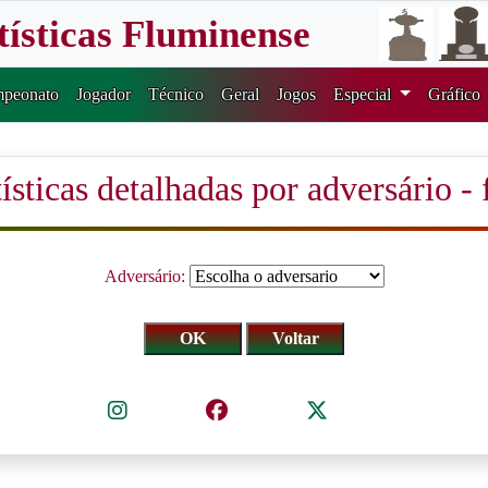
tísticas Fluminense
peonato
Jogador
Técnico
Geral
Jogos
Especial
Gráfico
ísticas detalhadas por adversário - 
Adversário: