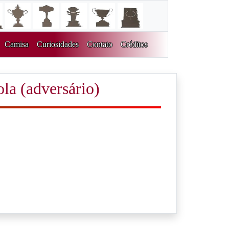
Camisa
Curiosidades
Contato
Créditos
ola (adversário)