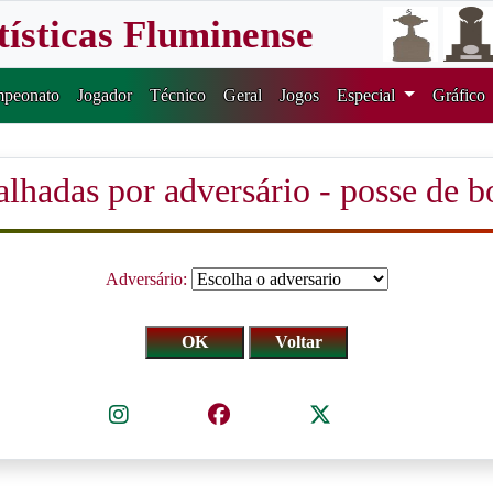
tísticas Fluminense
peonato
Jogador
Técnico
Geral
Jogos
Especial
Gráfico
talhadas por adversário - posse de b
Adversário: