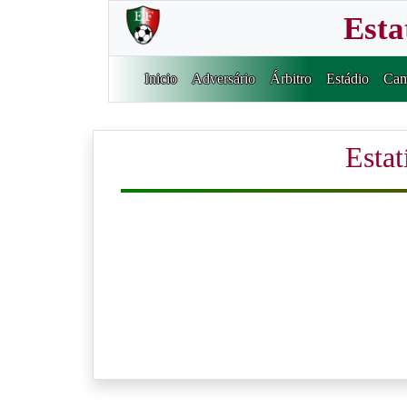
Esta
Inicio
Adversário
Árbitro
Estádio
Cam
Estat