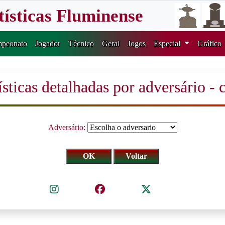
tísticas Fluminense
peonato
Jogador
Técnico
Geral
Jogos
Especial
Gráfico
ísticas detalhadas por adversário - 
Adversário: