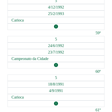
5
4/12/1992
25/2/1993
Carioca
59º
5
24/6/1992
23/7/1992
Campeonato da Cidade
60º
5
18/8/1991
4/9/1991
Carioca
61º