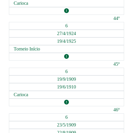
Carioca
44º
6
27/4/1924
19/4/1925
Torneio Início
45º
6
19/9/1909
19/6/1910
Carioca
46º
6
23/5/1909
22/8/1909