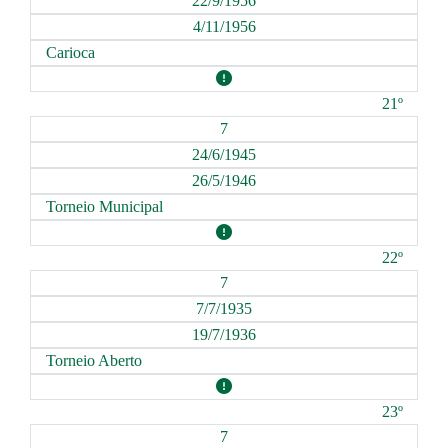
22/9/1956
4/11/1956
Carioca
21º
7
24/6/1945
26/5/1946
Torneio Municipal
22º
7
7/7/1935
19/7/1936
Torneio Aberto
23º
7